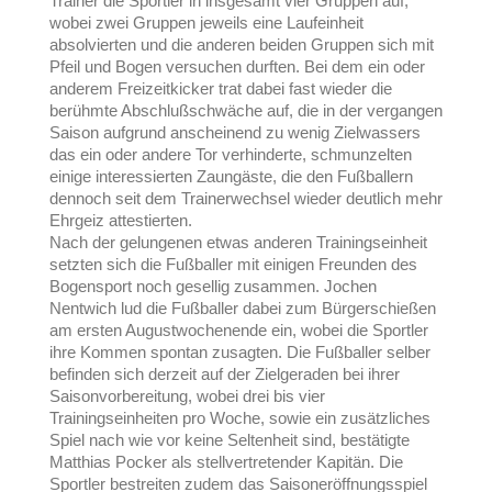
Trainer die Sportler in insgesamt vier Gruppen auf,
wobei zwei Gruppen jeweils eine Laufeinheit
absolvierten und die anderen beiden Gruppen sich mit
Pfeil und Bogen versuchen durften. Bei dem ein oder
anderem Freizeitkicker trat dabei fast wieder die
berühmte Abschlußschwäche auf, die in der vergangen
Saison aufgrund anscheinend zu wenig Zielwassers
das ein oder andere Tor verhinderte, schmunzelten
einige interessierten Zaungäste, die den Fußballern
dennoch seit dem Trainerwechsel wieder deutlich mehr
Ehrgeiz attestierten.
Nach der gelungenen etwas anderen Trainingseinheit
setzten sich die Fußballer mit einigen Freunden des
Bogensport noch gesellig zusammen. Jochen
Nentwich lud die Fußballer dabei zum Bürgerschießen
am ersten Augustwochenende ein, wobei die Sportler
ihre Kommen spontan zusagten. Die Fußballer selber
befinden sich derzeit auf der Zielgeraden bei ihrer
Saisonvorbereitung, wobei drei bis vier
Trainingseinheiten pro Woche, sowie ein zusätzliches
Spiel nach wie vor keine Seltenheit sind, bestätigte
Matthias Pocker als stellvertretender Kapitän. Die
Sportler bestreiten zudem das Saisoneröffnungsspiel