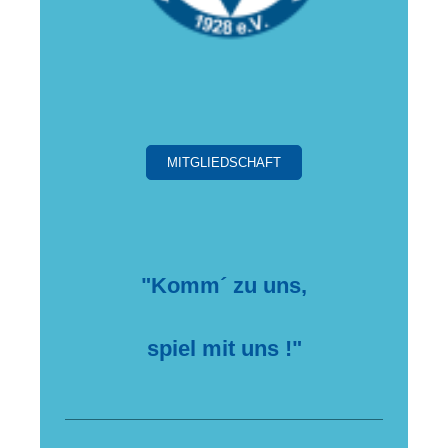
MITGLIEDSCHAFT
"Komm´ zu uns,
spiel mit uns !"