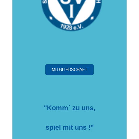
MITGLIEDSCHAFT
"Komm´ zu uns,
spiel mit uns !"