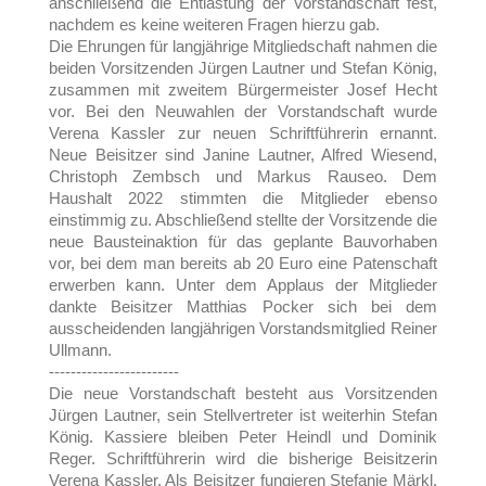
anschließend die Entlastung der Vorstandschaft fest,
nachdem es keine weiteren Fragen hierzu gab.
Die Ehrungen für langjährige Mitgliedschaft nahmen die
beiden Vorsitzenden Jürgen Lautner und Stefan König,
zusammen mit zweitem Bürgermeister Josef Hecht
vor. Bei den Neuwahlen der Vorstandschaft wurde
Verena Kassler zur neuen Schriftführerin ernannt.
Neue Beisitzer sind Janine Lautner, Alfred Wiesend,
Christoph Zembsch und Markus Rauseo. Dem
Haushalt 2022 stimmten die Mitglieder ebenso
einstimmig zu. Abschließend stellte der Vorsitzende die
neue Bausteinaktion für das geplante Bauvorhaben
vor, bei dem man bereits ab 20 Euro eine Patenschaft
erwerben kann. Unter dem Applaus der Mitglieder
dankte Beisitzer Matthias Pocker sich bei dem
ausscheidenden langjährigen Vorstandsmitglied Reiner
Ullmann.
------------------------
Die neue Vorstandschaft besteht aus Vorsitzenden
Jürgen Lautner, sein Stellvertreter ist weiterhin Stefan
König. Kassiere bleiben Peter Heindl und Dominik
Reger. Schriftführerin wird die bisherige Beisitzerin
Verena Kassler. Als Beisitzer fungieren Stefanie Märkl,