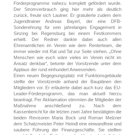
Förderprogramme nahezu komplett gefördert wurde.
Der Stromverbrauch ging hier mehr als deutlich
zurück, freute sich Lautner. Er gratulierte zudem dem
Jugendtrainer Andreas Bayerl, der eine DFB-
Sonderehrung für sein jahrelanges Engagement in
Sinzing bei Regensburg bei einem Festkommers
erhielt. Der Redner dankte dabei auch allen
Ehrenamtlichen im Verein wie dem Renterteam, die
immer wieder mit Rat und Tat zur Seite stehen. „Ohne
Menschen wie euch wäre vieles im Verein nicht im
Ansatz denkbar“, betonte der Vorsitzende unter dem
Applaus der rund einhundert Anwesenden.
Einen neuen Begegnungsplatz mit Funktionsgebäude
stellte der Vorsitzende anhand der Bauplänen den
Mitgliedern vor. Er erläuterte dabei auch kurz das EU-
Leader-Förderprogramm, das man aktuell hierzu
beantragt. Per Akklamation stimmten die Mitglieder der
Maßnahme anschließend zu. Nach dem
Kassenbericht für die letzten zwei Jahre bestätigten die
beiden Revisoren Maria Bock und Roman Melzner
dem Schatzmeister Peter Heindl eine einwandfreie und
saubere Führung der Finanzgeschäfte. Sie stellten