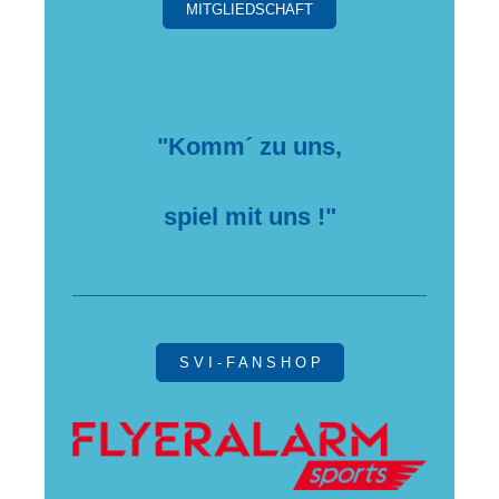
MITGLIEDSCHAFT
"Komm´ zu uns,
spiel mit uns !"
S V I - F A N S H O P