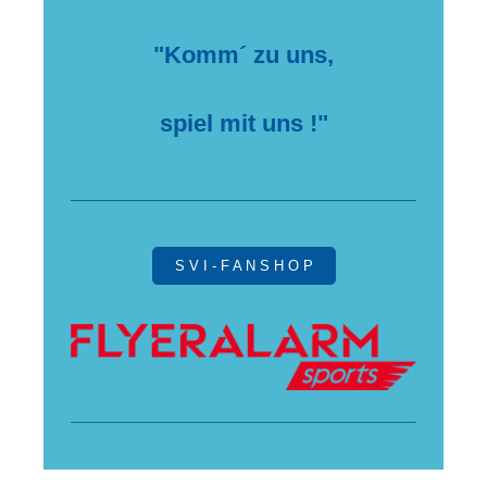
"Komm´ zu uns,
spiel mit uns !"
S V I - F A N S H O P