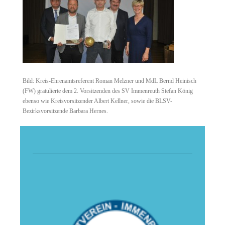
Bild: Kreis-Ehrenamtsreferent Roman Melzner und MdL Bernd Heinisch
(FW) gratulierte dem 2. Vorsitzenden des SV Immenreuth Stefan König
ebenso wie Kreisvorsitzender Albert Kellner, sowie die BLSV-
Bezirksvorsitzende Barbara Hernes.