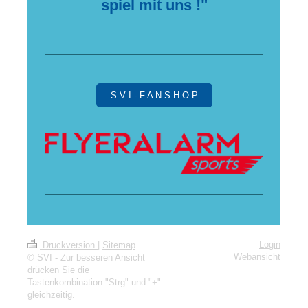
spiel mit uns !"
S V I - F A N S H O P
Login
Druckversion
|
Sitemap
Webansicht
© SVI - Zur besseren Ansicht
drücken Sie die
Tastenkombination "Strg" und "+"
gleichzeitig.