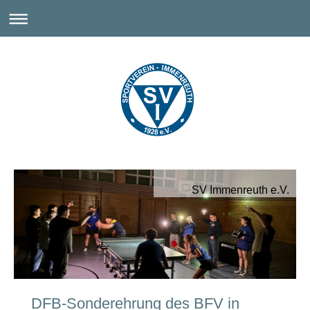
SV Immenreuth e.V.
DFB-Sonderehrung des BFV in