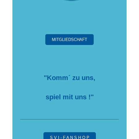
MITGLIEDSCHAFT
"Komm´ zu uns,
spiel mit uns !"
S V I - F A N S H O P